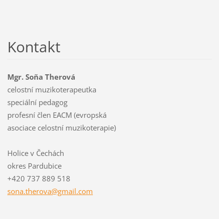
Kontakt
Mgr. Soňa Therová
celostní muzikoterapeutka
speciální pedagog
profesní člen EACM (evropská
asociace celostní muzikoterapie)
Holice v Čechách
okres Pardubice
+420 737 889 518
sona.the
rova@gma
il.com