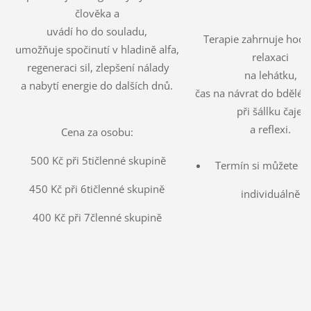
člověka a
uvádí ho do souladu,
Terapie zahrnuje hod
umožňuje spočinutí v hladině alfa,
relaxaci
regeneraci sil, zlepšení nálady
na lehátku,
a nabytí energie do dalších dnů.
čas na návrat do bdělé
při šállku čaje
a reflexi.
Cena za osobu:
500 Kč při 5tičlenné skupině
Termín si můžete d
450 Kč při 6tičlenné skupině
individuálně.
400 Kč při 7členné skupině