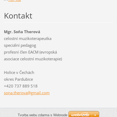
Kontakt
Mgr. Soňa Therová
celostní muzikoterapeutka
speciální pedagog
profesní člen EACM (evropská
asociace celostní muzikoterapie)
Holice v Čechách
okres Pardubice
+420 737 889 518
sona.the
rova@gma
il.com
Tvorba webu zdarma s Webnode