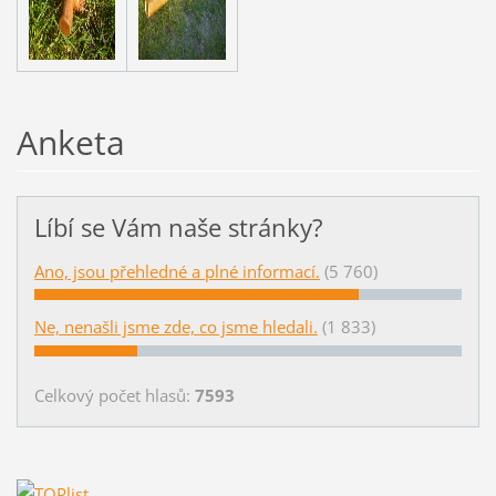
Anketa
Líbí se Vám naše stránky?
Ano, jsou přehledné a plné informací.
(5 760)
Ne, nenašli jsme zde, co jsme hledali.
(1 833)
Celkový počet hlasů:
7593