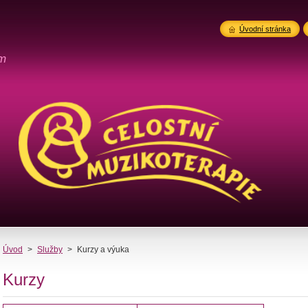
Úvodní stránka
om
Úvod
>
Služby
>
Kurzy a výuka
Kurzy